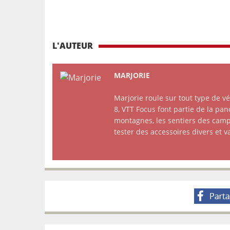
L'AUTEUR
MARJORIE
Marjorie roule sur tout type de v
8, VTT Focus font partie de la pano
montagnes, les sentiers des camp
tester des accessoires divers et v