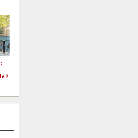
:
le ?