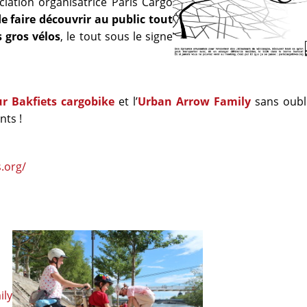
ociation organisatrice Paris Cargo
de faire découvrir au public tout
s gros vélos
, le tout sous le signe
ur Bakfiets cargobike
et l’
Urban Arrow Family
sans oubli
nts !
s.org/