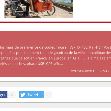
élos mais de préférence de couleur noire ! VSF TX-400, Kalkhoff Voy
plie. Ses pneus aiment tout : le goudron de la ville, les cailloux de
agnes que ce soit en France, en Europe, en Asie... Elle aime égale
ariés : sacoches, phare USB, GPS vélo...
VOIR SON PROFIL ET SES AR
0
0