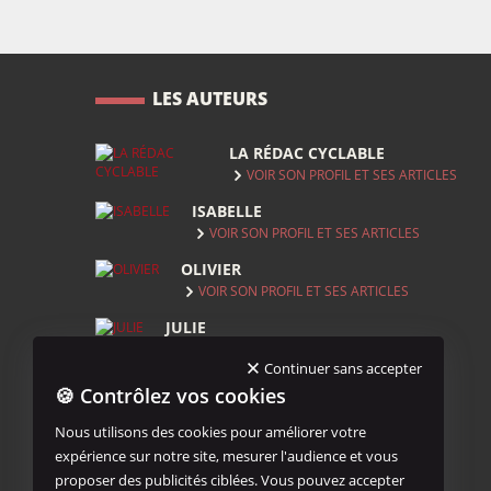
LES AUTEURS
LA RÉDAC CYCLABLE
VOIR SON PROFIL ET SES ARTICLES
ISABELLE
VOIR SON PROFIL ET SES ARTICLES
OLIVIER
VOIR SON PROFIL ET SES ARTICLES
JULIE
VOIR SON PROFIL ET SES ARTICLES
Continuer sans accepter
THOMAS
🍪 Contrôlez vos cookies
VOIR SON PROFIL ET SES ARTICLES
Nous utilisons des cookies pour améliorer votre
expérience sur notre site, mesurer l'audience et vous
VOIR TOUS LES AUTEURS
proposer des publicités ciblées. Vous pouvez accepter