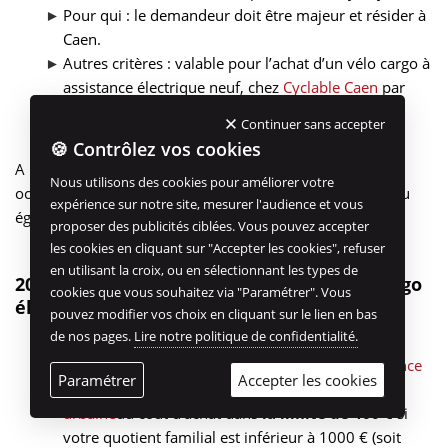
Pour qui : le demandeur doit être majeur et résider à
Caen.
Autres critères : valable pour l’achat d’un vélo cargo à
assistance électrique neuf, chez
Cyclable Caen
par
exemple. Une seule aide par personne. Ne pas
Continuer sans accepter
vendre le cargo dans l’année suivant l’achat.
🍪 Contrôlez vos cookies
A noter : la communauté urbaine Caen la mer peut vous
Nous utilisons des cookies pour améliorer votre
octroyer un bonus de 50 € si votre RFRPP est inférieur ou
expérience sur notre site, mesurer l'audience et vous
égal à 15 400 €.
proposer des publicités ciblées. Vous pouvez accepter
les cookies en cliquant sur "Accepter les cookies", refuser
en utilisant la croix, ou en sélectionnant les types de
20. Quelles aides à l’achat pour un vélo cargo
cookies que vous souhaitez via "Paramétrer". Vous
électrique à Poitiers ?
pouvez modifier vos choix en cliquant sur le lien en bas
de nos pages.
Lire notre politique de confidentialité.
Où :
Grand Poitiers
Combien : 40 %
Aide à l’achat d’un Vélo à Assistance
Paramétrer
Accepter les cookies
Electrique (VAE) – Grand Poitiers Communauté
urbaine
du coût d’achat dans
la limite de 400 €
si
votre quotient familial est inférieur à 1000 € (soit