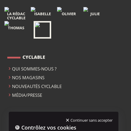
LA RÉDAC
ISABELLE
OLIVIER
JULIE
CYCLABLE
THOMAS
CYCLABLE
QUI SOMMES-NOUS ?
NOS MAGASINS
NOUVEAUTÉS CYCLABLE
MÉDIA/PRESSE
ACCUEIL CYCLABLE
Continuer sans accepter
🍪 Contrôlez vos cookies
MENTIONS LÉGALES