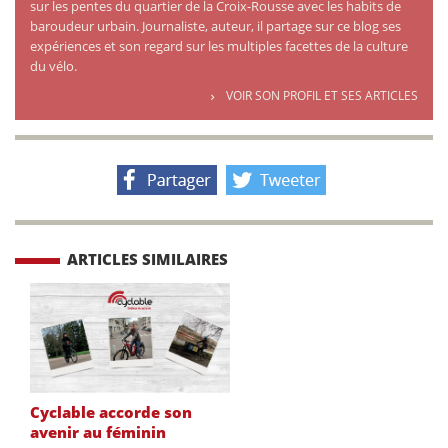
sur les pentes du quartier de la Croix-Rousse avec les habits de
baroudeur urbain. Journaliste, auteur, il partage sur ce blog ses
expériences et son regard sur les multiples facettes de la culture
du vélo.
VOIR SON PROFIL ET SES ARTICLES
ARTICLES SIMILAIRES
Cyclable accorde son
avenir au féminin