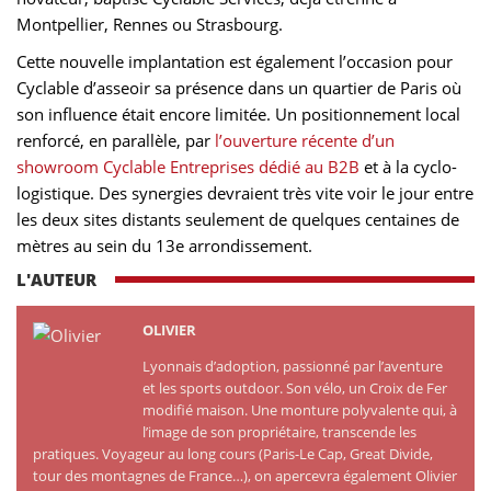
Montpellier, Rennes ou Strasbourg.
Cette nouvelle implantation est également l’occasion pour
Cyclable d’asseoir sa présence dans un quartier de Paris où
son influence était encore limitée. Un positionnement local
renforcé, en parallèle, par
l’ouverture récente d’un
showroom Cyclable Entreprises dédié au B2B
et à la cyclo-
logistique. Des synergies devraient très vite voir le jour entre
les deux sites distants seulement de quelques centaines de
mètres au sein du 13e arrondissement.
L'AUTEUR
OLIVIER
Lyonnais d’adoption, passionné par l’aventure
et les sports outdoor. Son vélo, un Croix de Fer
modifié maison. Une monture polyvalente qui, à
l’image de son propriétaire, transcende les
pratiques. Voyageur au long cours (Paris-Le Cap, Great Divide,
tour des montagnes de France…), on apercevra également Olivier