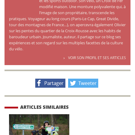
et les sports outdoor. Son vélo, un Croix de Fer
modifié maison. Une monture polyvalente qui, à
l’image de son propriétaire, transcende les
pratiques. Voyageur au long cours (Paris-Le Cap, Great Divide,
tour des montagnes de France…), on apercevra également Olivier
sur les pentes du quartier de la Croix-Rousse avec les habits de
baroudeur urbain. Journaliste, auteur, il partage sur ce blog ses
expériences et son regard sur les multiples facettes de la culture
du vélo.
VOIR SON PROFIL ET SES ARTICLES
ARTICLES SIMILAIRES