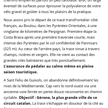
chemins empierrés parfois un peu cahoteux. Bref, un large
éventail de surfaces pour éprouver la polyvalence de votre
vélo gravel et goûter à tous les plaisirs de la pratique.
Nous avons pris le départ de ce tracé transfrontalier côté
français, au Boulou, dans les Pyrénées-Orientales, à une
vingtaine de kilomètres de Perpignan. Première étape la
Costa Brava après une première traversée courte, mais
intense des Pyrénées par le col confidentiel de Pannisars
(325 m). Au cœur de l’arrière-pays, la trace sinue à travers
champs, rizières et vergers. Elle ne vient au contact des
grandes cités balnéaires que très ponctuellement.
L’assurance de pédaler au calme même en pleine
saison touristique.
A Sant Feliu de Guíxols, on abandonne définitivement les
rives de la Méditerranée. Cap vers le nord-ouest via une
ancienne voie ferrée en pente douce reconvertie en chemin
cyclable.
Objectif : Gérone, la plus grande ville de ce
circuit catalan.
La trace s’échappe en douceur de la cité au