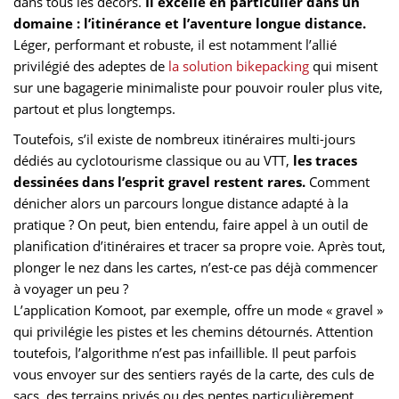
dans tous les décors.
Il excelle en particulier dans un
domaine : l’itinérance et l’aventure longue distance.
Léger, performant et robuste, il est notamment l’allié
privilégié des adeptes de
la solution bikepacking
qui misent
sur une bagagerie minimaliste pour pouvoir rouler plus vite,
partout et plus longtemps.
Toutefois, s’il existe de nombreux itinéraires multi-jours
dédiés au cyclotourisme classique ou au VTT,
les traces
dessinées dans l’esprit gravel restent rares.
Comment
dénicher alors un parcours longue distance adapté à la
pratique ? On peut, bien entendu, faire appel à un outil de
planification d’itinéraires et tracer sa propre voie. Après tout,
plonger le nez dans les cartes, n’est-ce pas déjà commencer
à voyager un peu ?
L’application Komoot, par exemple, offre un mode « gravel »
qui privilégie les pistes et les chemins détournés. Attention
toutefois, l’algorithme n’est pas infaillible. Il peut parfois
vous envoyer sur des sentiers rayés de la carte, des culs de
sacs, des terrains privés ou des pentes particulièrement