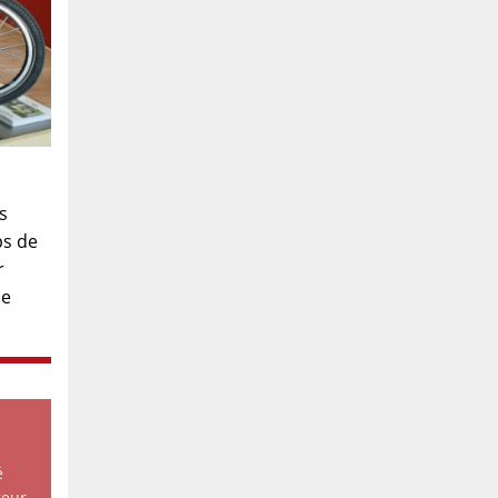
s
ps de
r
de
é
geur