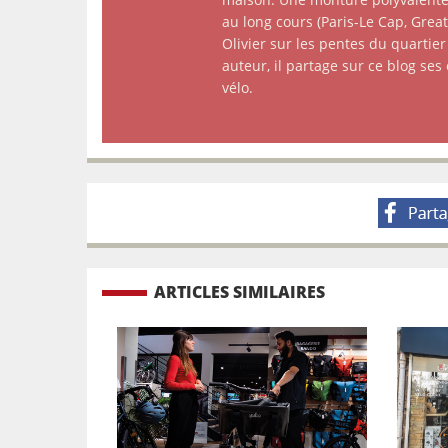
au long cours (Paris-Le Cap, Gre
Olivier sur les pentes du quartier
auteur, il partage sur ce blog ses
vélo.
ARTICLES SIMILAIRES