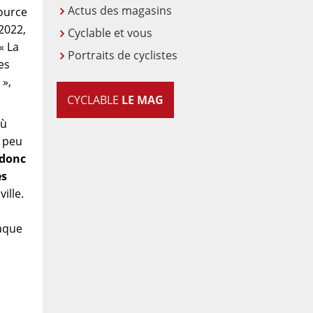
Actus des magasins
source
2022,
Cyclable et vous
« La
Portraits de cyclistes
es
 »,
CYCLABLE
LE MAG
ù
n peu
 donc
es
ille.
haque