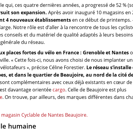
le qui, ces quatre dernières années, a progressé de 52 % (
rsuit son expansion.
Après avoir inauguré 10 magasins en 
ant 4 nouveaux établissements
en ce début de printemps. 
arge. Notre rôle est d’aller à la rencontre de tous les cyclist
 conseils et du matériel de qualité adaptés à leurs besoins
ce générale du réseau.
ux places fortes du vélo en France : Grenoble et Nantes
o
lle. « Cette fois-ci, nous avons choisi de nous implanter u
élotafeurs », précise Céline Forestier.
Le réseau s’installe
es, et dans le quartier de Beaujoire, au nord de la cité d
ont complémentaires avec ceux déjà existants en cœur de v
 est davantage orientée
cargo
. Celle de Beaujoire est plus
ue
. On trouve, par ailleurs, des marques différentes dans c
lle humaine