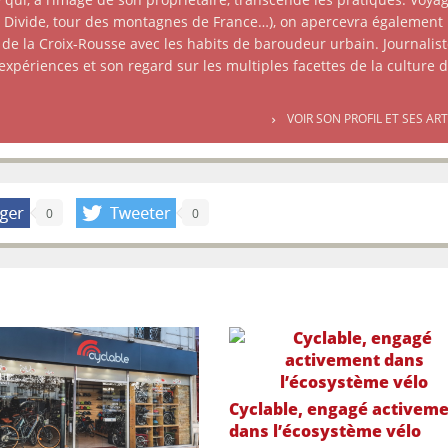
at Divide, tour des montagnes de France…), on apercevra également
 de la Croix-Rousse avec les habits de baroudeur urbain. Journalist
 expériences et son regard sur les multiples facettes de la culture 
VOIR SON PROFIL ET SES AR
0
0
Cyclable, engagé activem
dans l’écosystème vélo