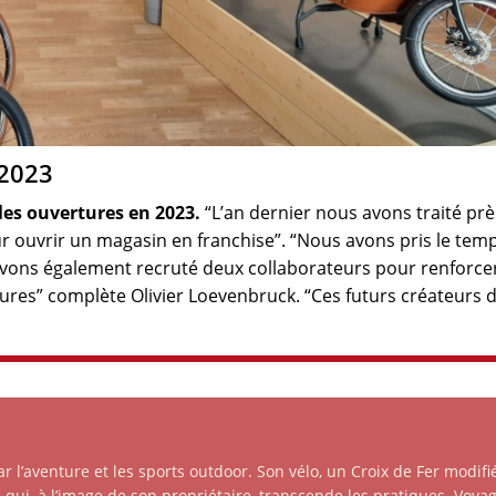
 2023
les ouvertures en 2023.
“L’an dernier nous avons traité prè
r ouvrir un magasin en franchise”. “Nous avons pris le tem
 avons également recruté deux collaborateurs pour renforce
s” complète Olivier Loevenbruck. “Ces futurs créateurs 
 l’aventure et les sports outdoor. Son vélo, un Croix de Fer modifi
ui, à l’image de son propriétaire, transcende les pratiques. Voya