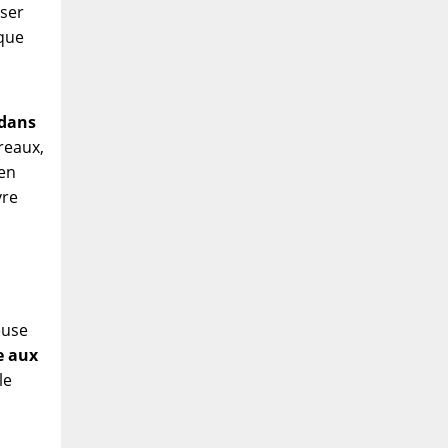
iser
aque
 dans
reaux,
yen
vre
euse
e aux
le