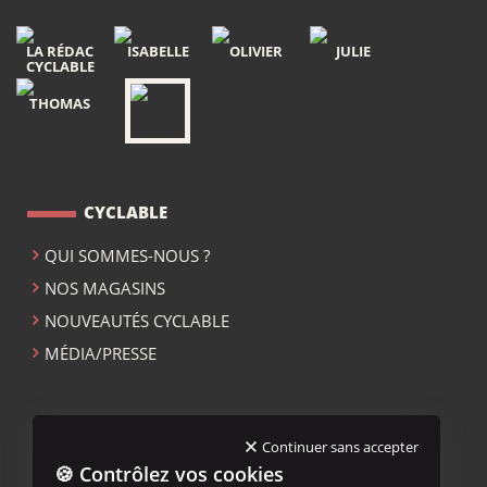
LA RÉDAC
ISABELLE
OLIVIER
JULIE
CYCLABLE
THOMAS
CYCLABLE
QUI SOMMES-NOUS ?
NOS MAGASINS
NOUVEAUTÉS CYCLABLE
MÉDIA/PRESSE
ACCUEIL CYCLABLE
Continuer sans accepter
🍪 Contrôlez vos cookies
MENTIONS LÉGALES