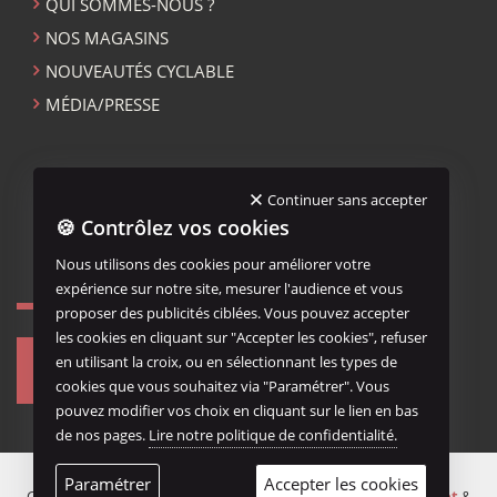
QUI SOMMES-NOUS ?
NOS MAGASINS
NOUVEAUTÉS CYCLABLE
MÉDIA/PRESSE
ACCUEIL CYCLABLE
Continuer sans accepter
🍪 Contrôlez vos cookies
MENTIONS LÉGALES
Nous utilisons des cookies pour améliorer votre
expérience sur notre site, mesurer l'audience et vous
NOUS REJOINDRE...
proposer des publicités ciblées. Vous pouvez accepter
les cookies en cliquant sur "Accepter les cookies", refuser
en utilisant la croix, ou en sélectionnant les types de
cookies que vous souhaitez via "Paramétrer". Vous
pouvez modifier vos choix en cliquant sur le lien en bas
de nos pages.
Lire notre politique de confidentialité.
Paramétrer
Accepter les cookies
Copyright ©
CYCLABLE
. Tous droits reservés. Réalisation
AxeNet
&