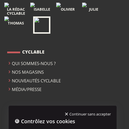
LA RÉDAC
ISABELLE
OLIVIER
JULIE
CYCLABLE
THOMAS
CYCLABLE
QUI SOMMES-NOUS ?
NOS MAGASINS
NOUVEAUTÉS CYCLABLE
MÉDIA/PRESSE
ACCUEIL CYCLABLE
Continuer sans accepter
🍪 Contrôlez vos cookies
MENTIONS LÉGALES