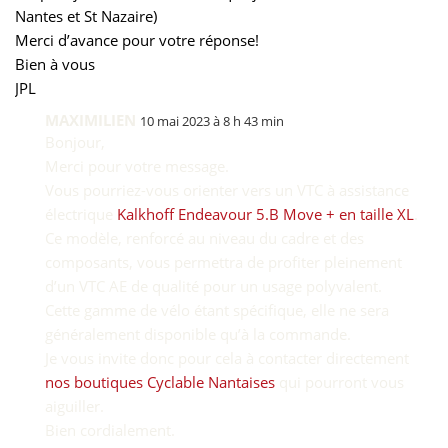
Nantes et St Nazaire)
Merci d’avance pour votre réponse!
Bien à vous
JPL
MAXIMILIEN
10 mai 2023 à 8 h 43 min
Bonjour,
Merci pour votre message.
Vous pourriez-vous orienter vers un VTC à assistance
électrique
Kalkhoff Endeavour 5.B Move + en taille XL
.
Ce modèle, renforcé au niveau du cadre et des
composants, vous permettra de profiter pleinement
d’un VTC AE de qualité pour un usage polyvalent.
Cette gamme de vélo étant spécifique, elle ne sera
généralement disponible qu’à la commande.
Je vous invite donc pour cela à contacter directement
nos boutiques Cyclable Nantaises
qui pourront vous
aiguiller.
Bien cordialement.