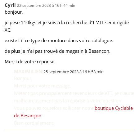
Cyril
22 septembre 2023 à 16 h 44 min
bonjour,
je pèse 110kgs et je suis à la recherche d’1 VTT semi rigide
XC.
existe t il ce type de monture dans votre catalogue.
de plus je n’ai pas trouvé de magasin à Besançon.
Merci de votre réponse.
MAXIMILIEN
25 septembre 2023 à 16 h 53 min
Bonjour,
Merci pour votre message.
N’étant pas principalement revendeurs de VTT, je n’aurai
malheureusement pas la réponse à votre question.
Vous pouvez toutefois solliciter notre
boutique Cyclable
de Besançon
.
Bien cordialement.