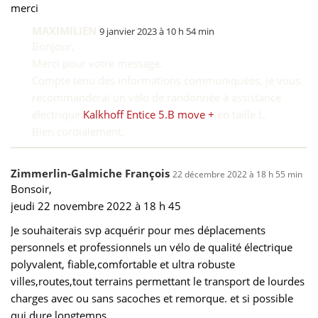
merci
MAXIMILIEN
9 janvier 2023 à 10 h 54 min
Bonjour,
Merci pour votre message.
Compte tenu des informations communiquées, je vous
recommanderai un vélo de randonnée à assistance
électrique
Kalkhoff Entice 5.B move +
en taille L.
Bien cordialement.
Zimmerlin-Galmiche François
22 décembre 2022 à 18 h 55 min
Bonsoir,
jeudi 22 novembre 2022 à 18 h 45
Je souhaiterais svp acquérir pour mes déplacements
personnels et professionnels un vélo de qualité électrique
polyvalent, fiable,comfortable et ultra robuste
villes,routes,tout terrains permettant le transport de lourdes
charges avec ou sans sacoches et remorque. et si possible
qui dure longtemps.