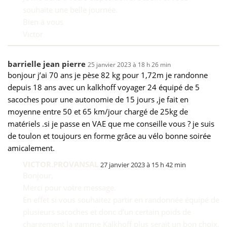
souhaite une belle journée.
Bien à vous
Victor
barrielle jean pierre
25 janvier 2023 à 18 h 26 min
bonjour j’ai 70 ans je pèse 82 kg pour 1,72m je randonne
depuis 18 ans avec un kalkhoff voyager 24 équipé de 5
sacoches pour une autonomie de 15 jours ,je fait en
moyenne entre 50 et 65 km/jour chargé de 25kg de
matériels .si je passe en VAE que me conseille vous ? je suis
de toulon et toujours en forme grâce au vélo bonne soirée
amicalement.
VICTOR.PROVANSAL
27 janvier 2023 à 15 h 42 min
Bonjour,
Merci pour votre message.
En effet si vous souhaitez partir en randonnée équipé de
plusieurs sacoches et donc d’un certain poids de
chargement la gamme Kalkhoff plus serait un bon choix.