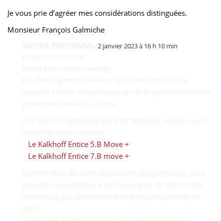
Je vous prie d’agréer mes considérations distinguées.
Monsieur François Galmiche
VICTOR.PROVANSAL
2 janvier 2023 à 16 h 10 min
Bonjour monsieur,
Merci pour votre message.
En effet la gamme de vélos qui semblerait la plus
adaptée à votre morphologie serait la gamme Kalkhoff+
présentant des vélos « xxl ».
A la vue de l’usage que vous en attendez, je peux vous
conseiller deux modèles :
–
Le Kalkhoff Entice 5.B Move +
–
Le Kalkhoff Entice 7.B move +
Compte tenu de votre localisation géographique, vous
pouvez vous adresser à nos boutiques de Dijon et de
Strasbourg qui sembleraient être les plus proches de
vous.
Je me tiens à votre disposition si besoin et vous