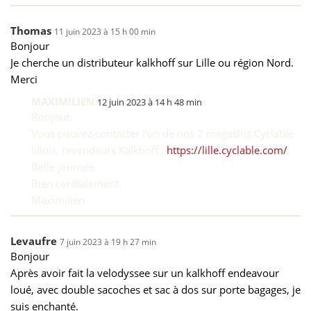
Thomas
11 juin 2023 à 15 h 00 min
Bonjour
Je cherche un distributeur kalkhoff sur Lille ou région Nord.
Merci
MAXIMILIEN
12 juin 2023 à 14 h 48 min
Bonjour,
Vous pouvez contacter l’un de nos 2 magasins Cyclable
lillois, revendeurs Kalkhoff :
https://lille.cyclable.com/
Belle journée.
Bien cordialement.
Maximilien
Levaufre
7 juin 2023 à 19 h 27 min
Bonjour
Après avoir fait la velodyssee sur un kalkhoff endeavour
loué, avec double sacoches et sac à dos sur porte bagages, je
suis enchanté.