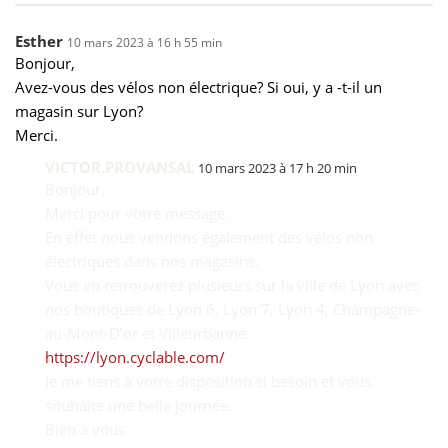
Esther
10 mars 2023 à 16 h 55 min
Bonjour,
Avez-vous des vélos non électrique? Si oui, y a -t-il un
magasin sur Lyon?
Merci.
VICTOR.PROVANSAL
10 mars 2023 à 17 h 20 min
Bonjour,
Merci pour votre message.
En effet nous vendons également des vélos non
électriques dans nos magasins.
Vous en retrouverez plusieurs sur la ville de Lyon avec
nos boutiques de Lyon 6, Lyon 7, Lyon 4, Champagne-
au-Mont-D’or et Villeurbanne.
https://lyon.cyclable.com/
Je me tiens à votre disposition si besoin et vous
souhaite une belle journée.
Bien à vous