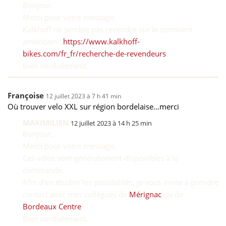
Bonjour,
Merci pour votre message.
Kalkhoff ne semble pas revendre sur le continent
américain :
https://www.kalkhoff-
bikes.com/fr_fr/recherche-de-revendeurs
Bien cordialement.
Françoise
12 juillet 2023 à 7 h 41 min
Où trouver velo XXL sur région bordelaise…merci
MAXIMILIEN
12 juillet 2023 à 14 h 25 min
Bonjour,
Merci pour votre message.
Ces vélos sont généralement disponibles à la
commande.
Afin d’en étudier les possibilités, je vous invite à prendre
contact avec mes collègues de
Mérignac
ou de
Bordeaux Centre
.
Bien cordialement.