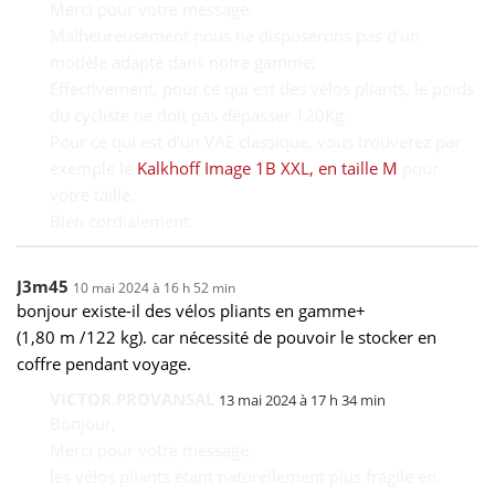
Merci pour votre message.
Malheureusement nous ne disposerons pas d’un
modèle adapté dans notre gamme;
Effectivement, pour ce qui est des vélos pliants, le poids
du cycliste ne doit pas dépasser 120Kg.
Pour ce qui est d’un VAE classique, vous trouverez par
exemple le
Kalkhoff Image 1B XXL, en taille M
pour
votre taille.
Bien cordialement.
J3m45
10 mai 2024 à 16 h 52 min
bonjour existe-il des vélos pliants en gamme+
(1,80 m /122 kg). car nécessité de pouvoir le stocker en
coffre pendant voyage.
VICTOR.PROVANSAL
13 mai 2024 à 17 h 34 min
Bonjour,
Merci pour votre message.
les vélos pliants étant naturellement plus fragile en