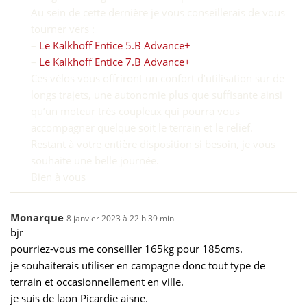
Au sein de cette dernière je vous conseillerais de vous
tourner vers :
–
Le Kalkhoff Entice 5.B Advance+
–
Le Kalkhoff Entice 7.B Advance+
Ces vélos vous offriront un confort d’utilisation sur de
longs trajets, une autonomie plus que suffisante ainsi
qu’un moteur très coupleux qui pourra vous
accompagner quelque soit le terrain et le relief.
Restant à votre entière disposition si besoin, je vous
souhaite une belle journée.
Bien à vous
Monarque
8 janvier 2023 à 22 h 39 min
bjr
pourriez-vous me conseiller 165kg pour 185cms.
je souhaiterais utiliser en campagne donc tout type de
terrain et occasionnellement en ville.
je suis de laon Picardie aisne.