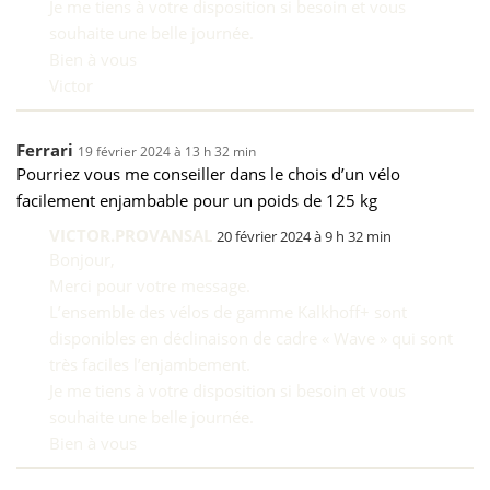
Je me tiens à votre disposition si besoin et vous
souhaite une belle journée.
Bien à vous
Victor
Ferrari
19 février 2024 à 13 h 32 min
Pourriez vous me conseiller dans le chois d’un vélo
facilement enjambable pour un poids de 125 kg
VICTOR.PROVANSAL
20 février 2024 à 9 h 32 min
Bonjour,
Merci pour votre message.
L’ensemble des vélos de gamme Kalkhoff+ sont
disponibles en déclinaison de cadre « Wave » qui sont
très faciles l’enjambement.
Je me tiens à votre disposition si besoin et vous
souhaite une belle journée.
Bien à vous