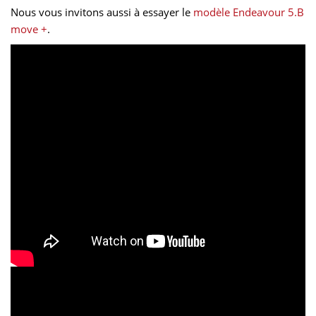
Nous vous invitons aussi à essayer le
modèle Endeavour 5.B
move +
.