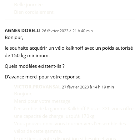
Belle journée.
Bien cordialement.
AGNES DOBELLI
26 février 2023 à 21 h 40 min
Bonjour,
Je souhaite acquérir un vélo kalkhoff avec un poids autorisé
de 150 kg minimum.
Quels modèles existent-ils ?
D’avance merci pour votre réponse.
VICTOR.PROVANSAL
27 février 2023 à 14 h 19 min
Bonjour,
Merci pour votre message.
l’ensemble de la gamme Kalkhoff Plus et XXL vous offre
une capacité de charge jusqu’à 170kg.
Vous pouvez donc vous tourner vers l’ensemble des
vélos de cette gamme.
Je me tiens à votre disposition si besoin et vous