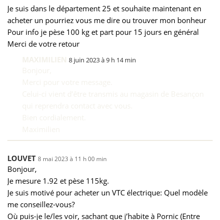
Je suis dans le département 25 et souhaite maintenant en
acheter un pourriez vous me dire ou trouver mon bonheur
Pour info je pèse 100 kg et part pour 15 jours en général
Merci de votre retour
MAXIMILIEN
8 juin 2023 à 9 h 14 min
Bonjour,
Merci pour votre message.
Celui-ci vient d’être transmis au magasin de Besançon
qui reprendra contact avec vous.
Bien cordialement.
Maximilien
LOUVET
8 mai 2023 à 11 h 00 min
Bonjour,
Je mesure 1.92 et pèse 115kg.
Je suis motivé pour acheter un VTC électrique: Quel modèle
me conseillez-vous?
Où puis-je le/les voir, sachant que j’habite à Pornic (Entre