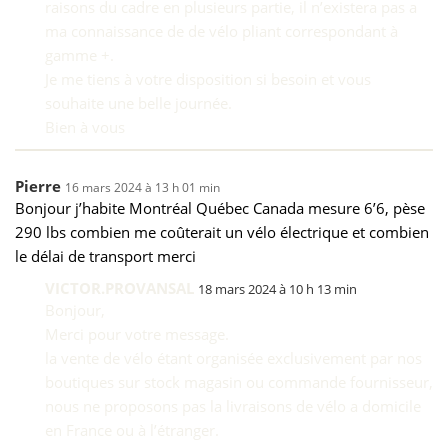
raisons du cadre en plusieurs partie, il n’existera pas a
ma connaissance de de vélo pliant correspondant à
gamme +.
Je me tiens à votre disposition si besoin et vous
souhaite une belle journée.
Bien à vous
Pierre
16 mars 2024 à 13 h 01 min
Bonjour j’habite Montréal Québec Canada mesure 6’6, pèse
290 lbs combien me coûterait un vélo électrique et combien
le délai de transport merci
VICTOR.PROVANSAL
18 mars 2024 à 10 h 13 min
Bonjour,
Merci pour votre message.
la vente de vélo étant organisée exclusivement par nos
boutiques sur stock magasin ou commande fournisseur,
nous ne proposons pas la livraisons de vélo a domicile
en France ou à l’étranger.