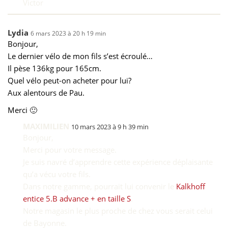
Victor
Lydia
6 mars 2023 à 20 h 19 min
Bonjour,
Le dernier vélo de mon fils s’est écroulé…
Il pèse 136kg pour 165cm.
Quel vélo peut-on acheter pour lui?
Aux alentours de Pau.
Merci 🙂
MAXIMILIEN
10 mars 2023 à 9 h 39 min
Bonjour,
Merci pour votre message.
Je suis navré d’apprendre cette expérience déplaisante
qu’a vécu votre fils.
Dans notre gamme, pourrait lui convenir le
Kalkhoff
entice 5.B advance + en taille S
.
Notre magasin le plus proche de chez vous serait celui
de Bayonne.