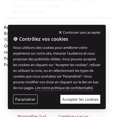
souhaite une belle journée.
Bien cordialement.
Patrick D
14 décembre 2022 à 12 h 21 min
Continuer sans accepter
Bonjour , j’habite Montpellier, je mesure 2.05m et pèse
🍪 Contrôlez vos cookies
105kg.
Que me proposez vous comme VAE vtc et y a t’il un
Nous utilisons des cookies pour améliorer votre
représentant de votre marque dans ma région ?
expérience sur notre site, mesurer l'audience et vous
Par avance merci pour votre réponse.
proposer des publicités ciblées. Vous pouvez accepter
Patrick.
les cookies en cliquant sur "Accepter les cookies", refuser
en utilisant la croix, ou en sélectionnant les types de
MAXIMILIEN
14 décembre 2022 à 16 h 57 min
cookies que vous souhaitez via "Paramétrer". Vous
Bonjour Monsieur,
pouvez modifier vos choix en cliquant sur le lien en bas
Merci pour votre message.
de nos pages.
Lire notre politique de confidentialité.
Pour un VTC AE adapté à votre taille, je peux vous
recommander le
Kalkhoff endeavour 5.B Move+ en
Paramétrer
Accepter les cookies
taille XXL
.
Vous pouvez vous rapprocher de nos magasins Cyclable
de
Montpellier Sud
ou de
Castelnau-Le-Lez
pour vous