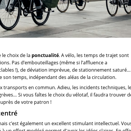
e le choix de la
ponctualité
. A vélo, les temps de trajet sont
tions. Pas d’embouteillages (même si l’affluence a
lables !), de déviation imprévue, de stationnement saturé…
e son temps, indépendant des aléas de la circulation.
 aux transports en commun. Adieu, les incidents techniques, l
rèves… Si vous faîtes le choix du vélotaf, il faudra trouver d
auprès de votre patron !
centré
 mais c’est également un excellent stimulant intellectuel. Vou
 à un effort modéré permet d’avoir les idées claires. En effe