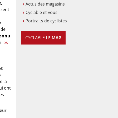
e,
Actus des magasins
isent
Cyclable et vous
Portraits de cyclistes
r
 de
connu
CYCLABLE
LE MAG
on
les
es
s
e la
ui ont
nes
leur