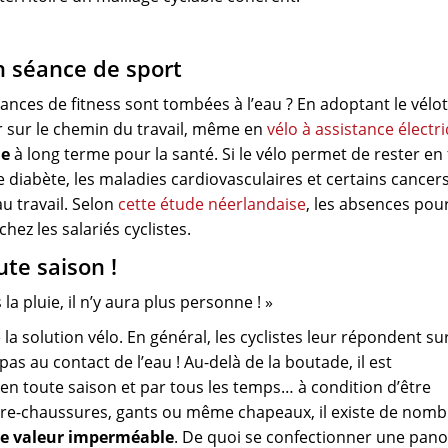
n séance de sport
ances de fitness sont tombées à l’eau ? En adoptant le vélot
ler sur le chemin du travail, même en
vélo à assistance électr
ue
à long terme pour la santé. Si le vélo permet de rester en
le diabète, les maladies cardiovasculaires et certains cancers
au travail. Selon
cette étude néerlandaise
, les absences pou
hez les salariés cyclistes.
ute saison !
a pluie, il n’y aura plus personne ! »
la solution vélo. En général, les cyclistes leur répondent sur
s au contact de l’eau ! Au-delà de la boutade, il est
 en toute saison et par tous les temps… à condition d’être
vre-chaussures, gants ou même chapeaux, il existe de nom
e valeur imperméable
. De quoi se confectionner une pano