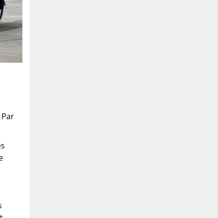
 Par
es
e
s
t,