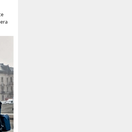
te
sera