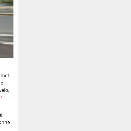
ermet
le
vélo,
es
il
bonne