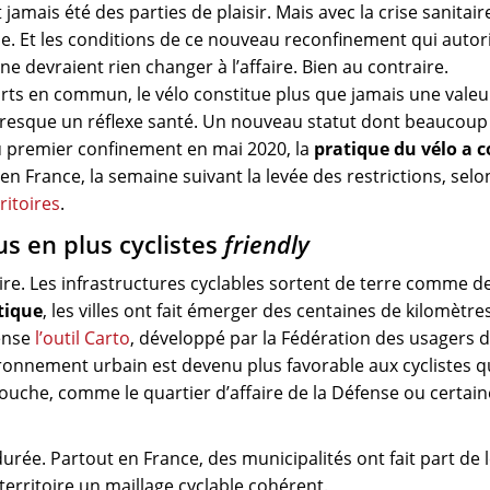
amais été des parties de plaisir. Mais avec la crise sanitair
sse. Et les conditions de ce nouveau reconfinement qui autor
e devraient rien changer à l’affaire. Bien au contraire.
orts en commun, le vélo constitue plus que jamais une valeu
presque un réflexe santé. Un nouveau statut dont beaucoup
du premier confinement en mai 2020, la
pratique du vélo a 
en France, la semaine suivant la levée des restrictions, sel
ritoires
.
lus en plus cyclistes
friendly
itaire. Les infrastructures cyclables sortent de terre comme d
tique
, les villes ont fait émerger des centaines de kilomètre
ense
l’outil Carto
, développé par la Fédération des usagers d
nvironnement urbain est devenu plus favorable aux cyclistes q
touche, comme le quartier d’affaire de la Défense ou certai
urée. Partout en France, des municipalités ont fait part de 
territoire un maillage cyclable cohérent.