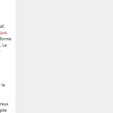
af,
ique
,
 forme
. Le
r
 le
breux
plie