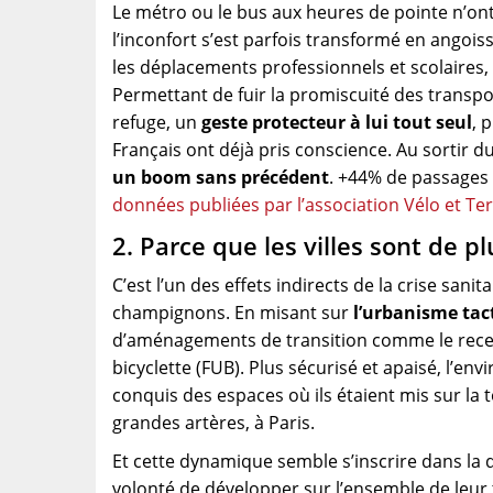
Le métro ou le bus aux heures de pointe n’ont j
l’inconfort s’est parfois transformé en angoi
les déplacements professionnels et scolaires, n
Permettant de fuir la promiscuité des transp
refuge, un
geste protecteur à lui tout seul
, 
Français ont déjà pris conscience. Au sortir 
un boom sans précédent
. +44% de passages 
données publiées par l’association Vélo et Ter
2. Parce que les villes sont de p
C’est l’un des effets indirects de la crise san
champignons. En misant sur
l’urbanisme tac
d’aménagements de transition comme le rec
bicyclette (FUB). Plus sécurisé et apaisé, l’e
conquis des espaces où ils étaient mis sur la 
grandes artères, à Paris.
Et cette dynamique semble s’inscrire dans la d
volonté de développer sur l’ensemble de leur 