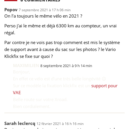
Popov
7 septembre 2021 à 17 h 06 min
On l’a toujours le même vélo en 2021 ?
Perso j’ai le même et déjà 6300 km au compteur, un vrai
régal.
Par contre je ne vois pas trop comment est mis le système
de support avant à cause du sac sur les photos ? le Vario
Klickfix se fixe sur quoi ?
MAXIMILIEN
8 septembre 2021 à 9 h 14 min
Bonjour,
En effet ce vélo est d’une très belle longévité 😉
Sur ce modèle la fixation klickfix est un
support pour
VAE
.
Belle route sur votre Xroad.
Bien cordialement.
Sarah leclercq
12 février 2021 à 16 h 16 min