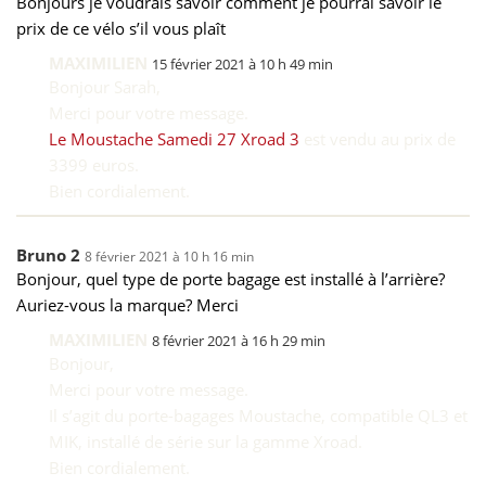
Bonjours je voudrais savoir comment je pourrai savoir le
prix de ce vélo s’il vous plaît
MAXIMILIEN
15 février 2021 à 10 h 49 min
Bonjour Sarah,
Merci pour votre message.
Le Moustache Samedi 27 Xroad 3
est vendu au prix de
3399 euros.
Bien cordialement.
Bruno 2
8 février 2021 à 10 h 16 min
Bonjour, quel type de porte bagage est installé à l’arrière?
Auriez-vous la marque? Merci
MAXIMILIEN
8 février 2021 à 16 h 29 min
Bonjour,
Merci pour votre message.
Il s’agit du porte-bagages Moustache, compatible QL3 et
MIK, installé de série sur la gamme Xroad.
Bien cordialement.