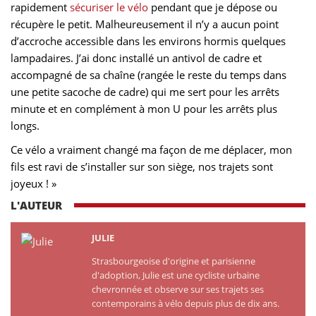
rapidement
sécuriser le vélo
pendant que je dépose ou
récupère le petit. Malheureusement il n’y a aucun point
d’accroche accessible dans les environs hormis quelques
lampadaires. J’ai donc installé un antivol de cadre et
accompagné de sa chaîne (rangée le reste du temps dans
une petite sacoche de cadre) qui me sert pour les arrêts
minute et en complément à mon U pour les arrêts plus
longs.
Ce vélo a vraiment changé ma façon de me déplacer, mon
fils est ravi de s’installer sur son siège, nos trajets sont
joyeux ! »
L'AUTEUR
JULIE
Strasbourgeoise d'origine et parisienne
d'adoption, Julie est une cycliste urbaine
chevronnée et observe sur ses trajets ses
contemporains à vélo depuis plus de dix ans.