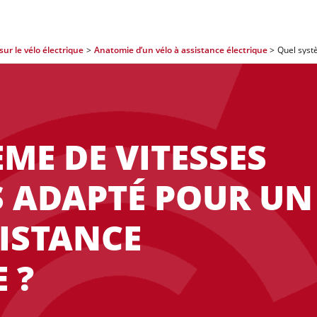
sur le vélo électrique
Anatomie d’un vélo à assistance électrique
ME DE VITESSES
US ADAPTÉ POUR UN
SISTANCE
 ?