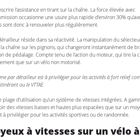
crire l’assistance en tirant sur la chaîne. La force élevée avec
nsmission occasionne une usure plus rapide d’environ 30% qu’av
ns sont donc à renouveler plus régulièrement.
érailleur réside dans sa réactivité. La manipulation du sélecteu
a chaîne sur les pignons, qui changeront instantanément de br
ion de pédalage. Compte tenu de l’action du moteur, qui tire la 
idement que sur un vélo non motorisé.
ème par dérailleur est à privilégier pour les activités à fort relief c
itinérant ou le VTTAE.
e plage d’utilisation qu’un système de vitesses intégrées. A ga
avoir des vitesses basses et hautes plus espacées que sur un mo
 à privilégier pour les activités sportives ou de randonnée.
oyeux à vitesses sur un vélo à