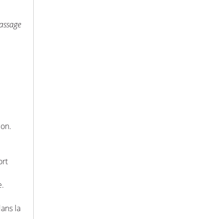
passage
ion.
ort
e.
dans la