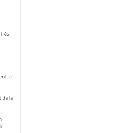
 très
eut se
t de la
n
le