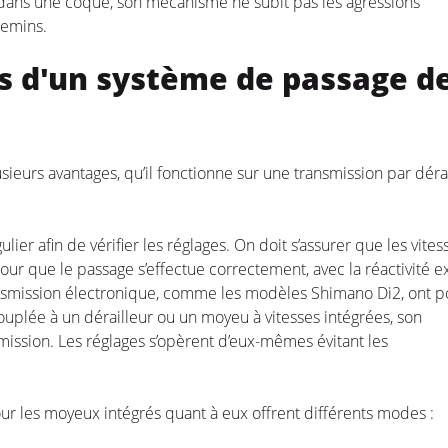
dans une coque, son mécanisme ne subit pas les agressions
hemins.
s d'un système de passage d
ieurs avantages, qu’il fonctionne sur une transmission par déra
er afin de vérifier les réglages. On doit s’assurer que les vites
ur que le passage s’effectue correctement, avec la réactivité e
ransmission électronique, comme les modèles Shimano Di2, ont p
couplée à un dérailleur ou un moyeu à vitesses intégrées, son
smission. Les réglages s’opèrent d’eux-mêmes évitant les
ur les moyeux intégrés quant à eux offrent différents modes :