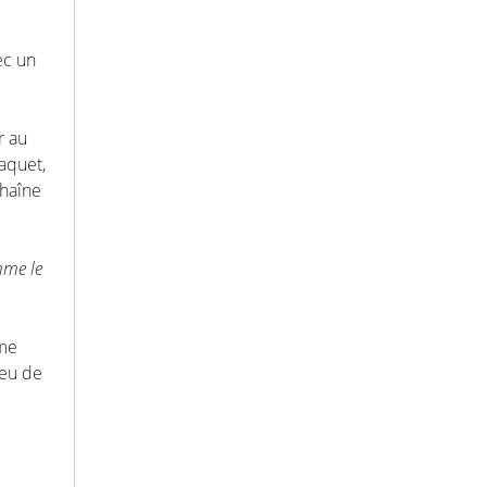
ec un
r au
aquet,
chaîne
omme le
mme
yeu de