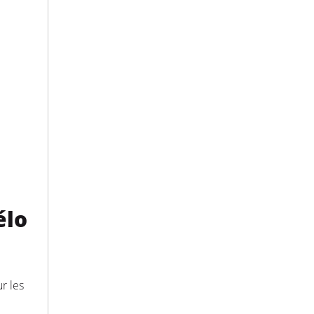
élo
r les